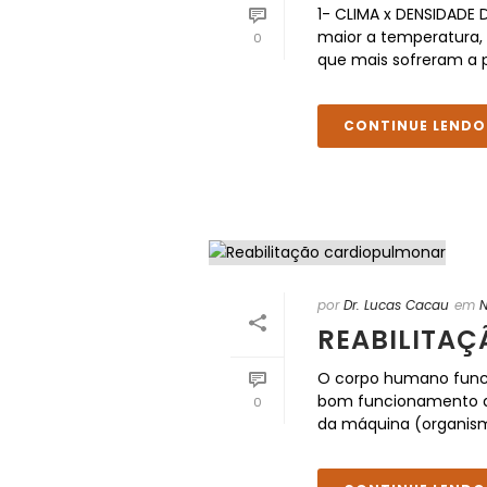
1- CLIMA x DENSIDADE
maior a temperatura, 
0
que mais sofreram a p
CONTINUE LENDO
por
Dr. Lucas Cacau
em
N
REABILITA
O corpo humano func
bom funcionamento de
0
da máquina (organismo