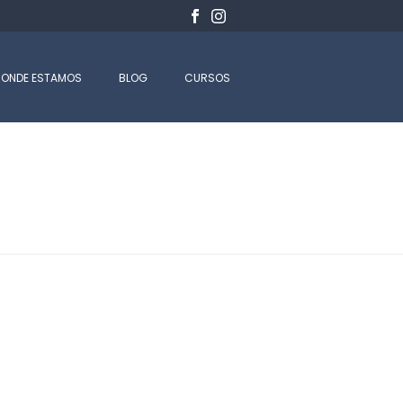
ONDE ESTAMOS
BLOG
CURSOS
CIO
-
ARQUIVOS PARA DR. LUCAS CACAU