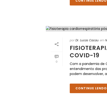
CONTINUE LENDO
por
Dr. Lucas Cacau
em
N
FISIOTERAP
COVID-19
0
Com a pandemia de CO
entendimento das pro
podem desenvolver, as
CONTINUE LENDO