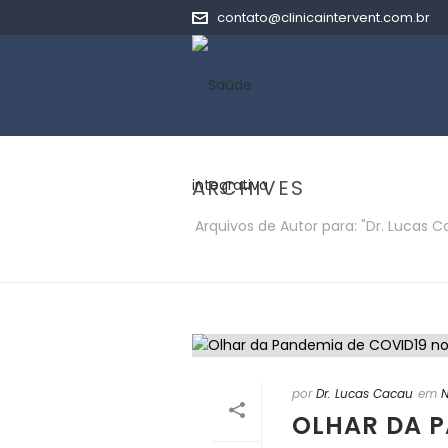
contato@clinicaintervent.com.br
ARCHIVES
Arquivos de Autor para: "Dr. Lucas 
por
Dr. Lucas Cacau
em
N
OLHAR DA P