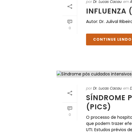
por
Dr. Lucas Cacau
em
A
INFLUENZA 
Autor: Dr. Julival Ribe
0
CONTINUE LENDO
por
Dr. Lucas Cacau
em
D
SÍNDROME P
(PICS)
0
O processo de hospita
que podem trazer efeit
UTI. Estudos prévios d