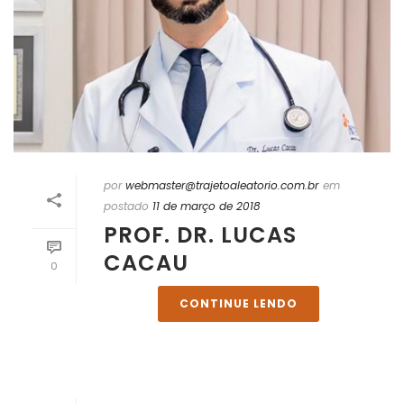
por
webmaster@trajetoaleatorio.com.br
em
postado
11 de março de 2018
PROF. DR. LUCAS
CACAU
0
CONTINUE LENDO