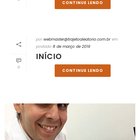
CONTINUE LENDO
por
webmaster@trajetoaleatorio.com.br
em
postado
8 de março de 2019
INÍCIO
0
CONTINUE LENDO