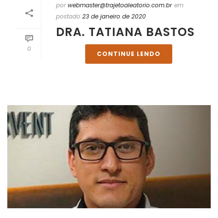
por
webmaster@trajetoaleatorio.com.br
em
postado
23 de janeiro de 2020
DRA. TATIANA BASTOS
0
CONTINUE LENDO