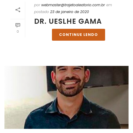
por
webmaster@trajetoaleatorio.com.br
em
postado
23 de janeiro de 2020
DR. UESLHE GAMA
0
CONTINUE LENDO