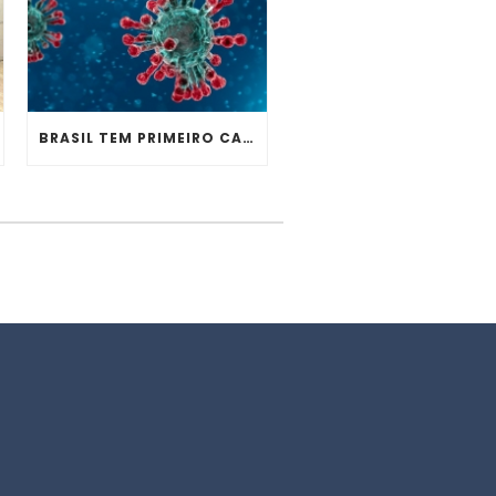
BRASIL TEM PRIMEIRO CASO CONFIRMADO DE CORONAVÍRUS, ESPECIALISTA REFORÇA ALERTA