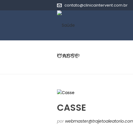
contato@clinicaintervent.com.br
CASSE
CASSE
por
webmaster@trajetoaleatorio.com