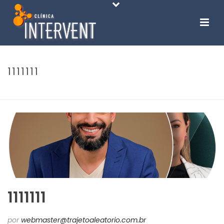
1111111
INÍCIO
-
SERVICOS
-
1111111
1111111
por
webmaster@trajetoaleatorio.com.br