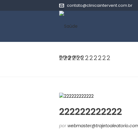
contato@clinicaintervent.com.br
222222222222
222222222222
por
webmaster@trajetoaleatorio.com